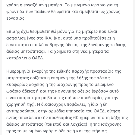
χρήση η εργαζόμενη μητέρα. Το μειωμένο ωράριο για τη
φροντίδα των παιδιών θεωρείται και αμείβεται ως χρόνος
εργασίας.
Επίσης έχει θεσμοθετηθεί μόνο για τις μητέρες που είναι
ασφαλισμένες στο ΙΚΑ, (και αυτό υπό προϋποθέσεις) η
δυνατότητα επιπλέον 6μηνης άδειας, της λεγόμενης «ειδικής
άδειας μητρότητας». Τα χρήματα στη νέα μητέρα τα
καταβάλει ο ΟΑΕΔ.
Ημερομηνία έναρξης της ειδικής παροχής προστασίας της
μητρότητας ορίζεται η επομένη της λήξης της άδειας
κυοφορίας λοχείας ή της ισόχρονης προς το μειωμένο
ωράριο άδειας ή και της κανονικής αδείας (εφόσον αυτό
είναι απαραίτητο με βάση τις ετήσιες προθεσμίες για την
χορήγησή της). Η δικαιούχος υποβάλλει, η ίδια ή δι’
αντιπροσώπου, στην αρμόδια υπηρεσία του ΟΑΕΔ, αίτηση
εντός αποκλειστικής προθεσμίας 60 ημερών από τη λήξη της
άδειας μητρότητας (τοκετού και λοχείας), ή της ισόχρονης
προς το μειωμένο ωράριο άδειας ή και της ετήσιας