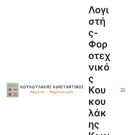
Μετάβαση
Main
Λογι
στο
Men
περιεχόμενο
στή
ς-
Φορ
οτεχ
νικό
ς
Κου
κου
λάκ
ης