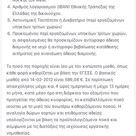
Αριθμός λογαριασμού (ΙΒΑΝ) Εθνικής Τράπεζας της
Ελλάδας της δικαιούχου.
Αστυνομική Ταυτότητα ή Διαβατήριο (περί εργαζομένων
υπηκόων τρίτων χωρών)
Προκειμένου περί εργαζομένων υπηκόων τρίτων χωρών,
οι ασφαλισμένες θα προσκομίζουν αντίγραφο άδειας
διαμονής σε ισχύ ή αντίγραφο βεβαίωσης κατάθεσης
αιτήματος για ανανέωση άδειας διαμονής.
Το ποσό της παροχής είναι ίσο με τον κατώτατο μισθό, όπως
κάθε φορά καθορίζεται με βάση την ΕΓΣΣΕ. Ο βασικός
μισθός από 14-02-2012 είναι 586,08 €. Σε περίπτωση
απασχόλησης μέχρι και 4 ώρες ημερησίως ή μέχρι 13 ημέρες
το μήνα, κατά μέσο όρο στη διάρκεια του εξαμήνου που
προηγείται της άδειας κυοφορίας, το καταβαλλόμενο ποσό
ισούται με το μισό του ανωτέρω καθοριζόμενου ποσού. Η
αναλογία δώρων εορτών και επιδόματος αδείας
υπολογίζονται με βάση τα προϋπολογιζόμενα ποσά και
σύμφωνα με τις διατάξεις της ισχύουσας εργατικής
νομοθεσίας.