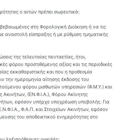
ρότητας ο αιτών πρέπει σωρευτικά:
 βεβαιωμένες στη Φορολογική Διοίκηση ή να τις
 με αναστολή είσπραξης ή με ρύθμιση τμηματικής
ώσεις της τελευταίας πενταετίας, ήτοι,
ές φόρου προστιθέμενης αξίας και τις περιοδικές
αίας εκκαθαριστικής και που η προθεσμία
ριν την ημερομηνία αίτησης έκδοσης του
τούμενου φόρου μισθωτών υπηρεσιών (Φ.Μ.Υ.) και
ς Ακινήτων, (ΕΝ.Φ.Ι.Α.), Φόρου Ακίνητης
κινήτων, εφόσον υπήρχε υποχρέωση υποβολής. Για
Ν.Φ.Ι.Α., Φ.Α.Π. και Στοιχείων Ακινήτων, εφόσον
σμευσης του αποδεικτικού ενημερότητας στο
άνω ληξιπρόθεσμες οφειλές: