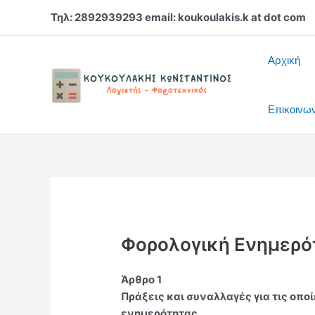
Μετάβαση
Τηλ: 2892939293 email: koukoulakis.k at dot com
στο
περιεχόμενο
Αρχική
Επικοινω
Φορολογική Ενημερό
Άρθρο 1
Πράξεις και συναλλαγές για τις οπο
ενημερότητας.