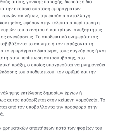
χθούς αιτίας, γονικής παροχής, δωρεάς ή δια
 για την εκούσια σύσταση εμπράγματων
ή κοινών ακινήτων, την εκούσια ανταλλαγή
διοκτησίας, εφόσον στην τελευταία περίπτωση η
κυριών του ακινήτου ή και τρίτων, ανεξαρτήτως
 της ανεγέρσεως. Το αποδεικτικό ενημερότητας
εταβιβάζοντα το ακίνητο ή τον παρέχοντα τη
α το εμπράγματο δικαίωμα, τους συγκύριους ή και
λητή στην περίπτωση αυτοσύμβασης, στο
τική πράξη, ο οποίος υποχρεούται να μνημονεύει
έκδοσης του αποδεικτικού, τον αριθμό και την
 ανάληψης εκτέλεσης δημοσίων έργων ή
ως αυτός καθορίζεται στην κείμενη νομοθεσία. Το
εται από τον υποβάλλοντα την προσφορά στην
ά.
ων χρηματικών απαιτήσεων κατά των φορέων του