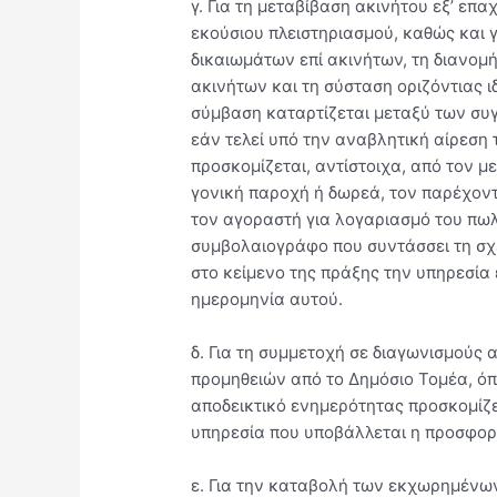
γ. Για τη μεταβίβαση ακινήτου εξ’ επα
εκούσιου πλειστηριασμού, καθώς και
δικαιωμάτων επί ακινήτων, τη διανομ
ακινήτων και τη σύσταση οριζόντιας ι
σύμβαση καταρτίζεται μεταξύ των συγ
εάν τελεί υπό την αναβλητική αίρεση
προσκομίζεται, αντίστοιχα, από τον μ
γονική παροχή ή δωρεά, τον παρέχοντ
τον αγοραστή για λογαριασμό του πω
συμβολαιογράφο που συντάσσει τη σχε
στο κείμενο της πράξης την υπηρεσία 
ημερομηνία αυτού.
δ. Για τη συμμετοχή σε διαγωνισμούς
προμηθειών από το Δημόσιο Τομέα, όπ
αποδεικτικό ενημερότητας προσκομίζ
υπηρεσία που υποβάλλεται η προσφορ
ε. Για την καταβολή των εκχωρημέν