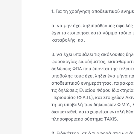
1.
Για τη χορήγηση αποδεικτικού ενημε
α. να μην έχει ληξιπρόθεσμες οφειλές
έχει τακτοποιήσει κατά νόμιμο τρόπο
καταβολής, και
β. να έχει υποβάλει τις ακόλουθες δηλ
φορολογίας εισοδήματος, εκκαθαριστικ
δηλώσεις ΦΠΑ που έπονται της τελευτ
υποβολής τους έχει λήξει ένα μήνα π
αποδεικτικού ενημερότητας, παρακρα
τις δηλώσεις Ενιαίου Φόρου Ιδιοκτησία
Περιουσίας (Φ.Α.Π.), και Στοιχείων Α
τη μη υποβολή των δηλώσεων Φ.Μ.Υ., Ε.
διαπιστωθεί, καταχωρείται εντολή δέ
πληροφοριακό σύστημα TAXIS.
2.
Ειδικότερα, σε ό,τι αφορά στις ως 