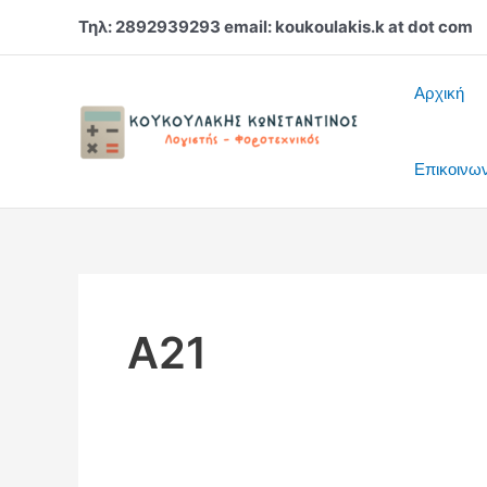
Μετάβαση
Τηλ: 2892939293 email: koukoulakis.k at dot com
στο
περιεχόμενο
Αρχική
Επικοινω
Α21