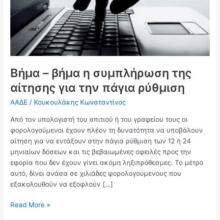
της
αίτησης
για
την
πάγια
ρύθμιση
Βήμα – βήμα η συμπλήρωση της
αίτησης για την πάγια ρύθμιση
ΑΑΔΕ
/
Κουκουλάκης Κωνσταντίνος
Από τον υπολογιστή του σπιτιού ή του γραφείου τους οι
φορολογούμενοι έχουν πλέον τη δυνατότητα να υποβάλουν
αίτηση για να εντάξουν στην πάγια ρύθμιση των 12 ή 24
μηνιαίων δόσεων και τις βεβαιωμένες οφειλές προς την
εφορία που δεν έχουν γίνει ακόμη ληξιπρόθεσμες. Το μέτρο
αυτό, δίνει ανάσα σε χιλιάδες φορολογούμενους που
εξακολουθούν να εξοφλούν […]
Read More »