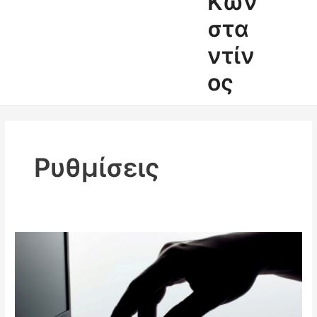
Κων
στα
ντίν
ος
Ρυθμίσεις
Βήμα
–
βήμα
η
συμπλήρωση