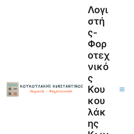
Μετάβαση
Main
Λογι
στο
Men
περιεχόμενο
στή
ς-
Φορ
οτεχ
νικό
ς
Κου
κου
λάκ
ης