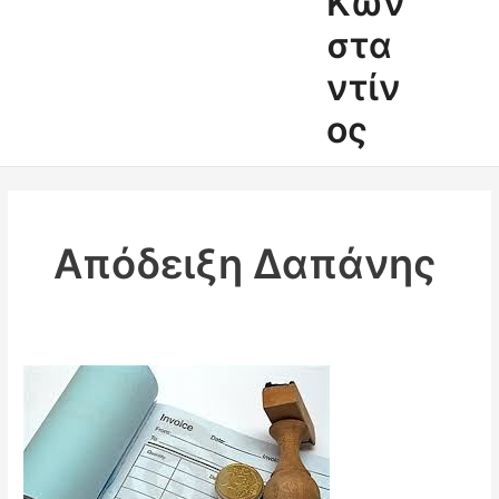
Κων
στα
ντίν
ος
Απόδειξη Δαπάνης
Φρένο
στις
αποδείξεις
δαπάνης
φέρνει