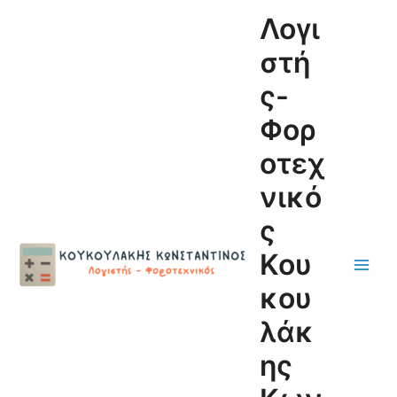
Μετάβαση
Main
Λογι
στο
Men
περιεχόμενο
στή
ς-
Φορ
οτεχ
νικό
ς
Κου
κου
λάκ
ης