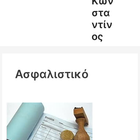
Κων
στα
ντίν
ος
Ασφαλιστικό
Φρένο
στις
αποδείξεις
δαπάνης
φέρνει