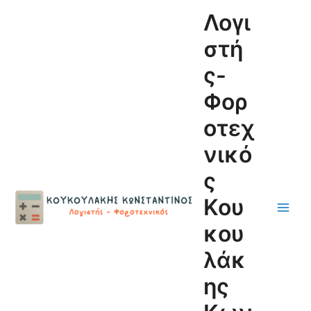
Μετάβαση
Main
Λογι
στο
Men
περιεχόμενο
στή
ς-
Φορ
οτεχ
νικό
ς
Κου
κου
λάκ
ης