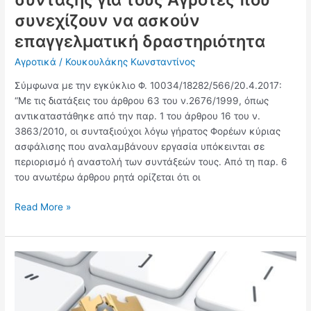
δραστηριότητα
συνεχίζουν να ασκούν
επαγγελματική δραστηριότητα
Αγροτικά
/
Κουκουλάκης Κωνσταντίνος
Σύμφωνα με την εγκύκλιο Φ. 10034/18282/566/20.4.2017:
“Με τις διατάξεις του άρθρου 63 του ν.2676/1999, όπως
αντικαταστάθηκε από την παρ. 1 του άρθρου 16 του ν.
3863/2010, οι συνταξιούχοι λόγω γήρατος Φορέων κύριας
ασφάλισης που αναλαμβάνουν εργασία υπόκεινται σε
περιορισμό ή αναστολή των συντάξεών τους. Από τη παρ. 6
του ανωτέρω άρθρου ρητά ορίζεται ότι οι
Read More »
Μετά
τον
Σεπτέμβρη
ξεκινούν