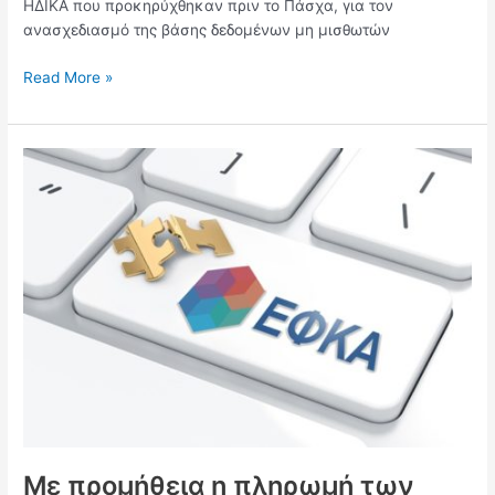
ΗΔΙΚΑ που προκηρύχθηκαν πριν το Πάσχα, για τον
ανασχεδιασμό της βάσης δεδομένων μη μισθωτών
Read More »
Με
προμήθεια
η
πληρωμή
των
ασφαλιστικών
εισφορών
μέσω
τραπεζών
Με προμήθεια η πληρωμή των