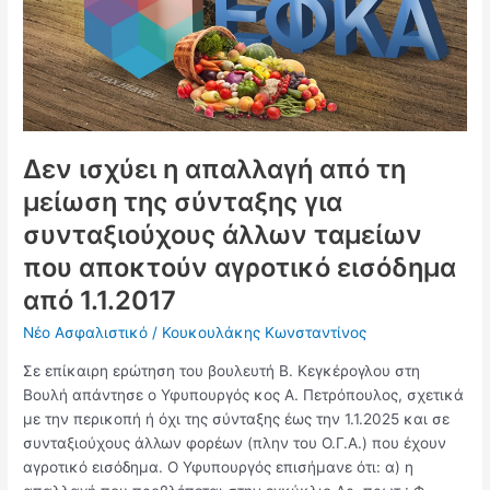
για
συνταξιούχους
άλλων
ταμείων
που
αποκτούν
αγροτικό
Δεν ισχύει η απαλλαγή από τη
εισόδημα
μείωση της σύνταξης για
από
συνταξιούχους άλλων ταμείων
1.1.2017
που αποκτούν αγροτικό εισόδημα
από 1.1.2017
Νέο Ασφαλιστικό
/
Κουκουλάκης Κωνσταντίνος
Σε επίκαιρη ερώτηση του βουλευτή Β. Κεγκέρογλου στη
Βουλή απάντησε ο Υφυπουργός κος Α. Πετρόπουλος, σχετικά
με την περικοπή ή όχι της σύνταξης έως την 1.1.2025 και σε
συνταξιούχους άλλων φορέων (πλην του Ο.Γ.Α.) που έχουν
αγροτικό εισόδημα. Ο Υφυπουργός επισήμανε ότι: α) η