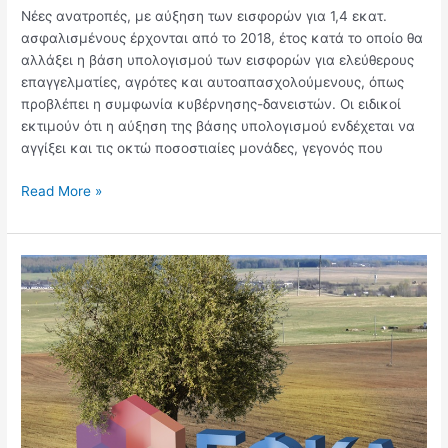
Νέες ανατροπές, με αύξηση των εισφορών για 1,4 εκατ.
ασφαλισμένους έρχονται από το 2018, έτος κατά το οποίο θα
αλλάξει η βάση υπολογισμού των εισφορών για ελεύθερους
επαγγελματίες, αγρότες και αυτοαπασχολούμενους, όπως
προβλέπει η συμφωνία κυβέρνησης-δανειστών. Οι ειδικοί
εκτιμούν ότι η αύξηση της βάσης υπολογισμού ενδέχεται να
αγγίξει και τις οκτώ ποσοστιαίες μονάδες, γεγονός που
Read More »
Δεν
ισχύει
η
απαλλαγή
από
τη
μείωση
της
σύνταξης