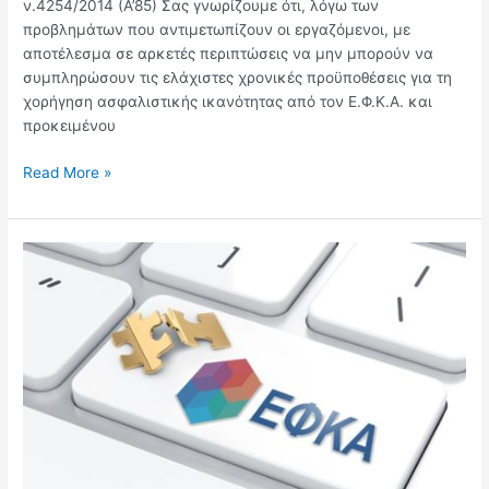
ν.4254/2014 (Α’85) Σας γνωρίζουμε ότι, λόγω των
προβλημάτων που αντιμετωπίζουν οι εργαζόμενοι, με
αποτέλεσμα σε αρκετές περιπτώσεις να μην μπορούν να
συμπληρώσουν τις ελάχιστες χρονικές προϋποθέσεις για τη
χορήγηση ασφαλιστικής ικανότητας από τον Ε.Φ.Κ.Α. και
προκειμένου
Read More »
Πως
θα
υπολογίζονται
οι
ασφαλιστικές
εισφορές
αγροτών
(Ο.Γ.Α.)
από
01/01/2017