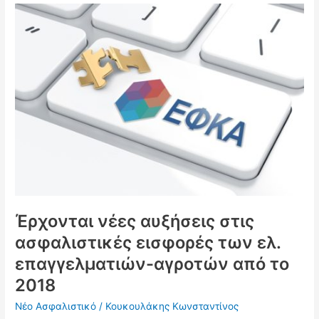
Έρχονται
νέες
αυξήσεις
στις
ασφαλιστικές
εισφορές
των
ελ.
επαγγελματιών-
αγροτών
από
το
2018
Έρχονται νέες αυξήσεις στις
ασφαλιστικές εισφορές των ελ.
επαγγελματιών-αγροτών από το
2018
Νέο Ασφαλιστικό
/
Κουκουλάκης Κωνσταντίνος